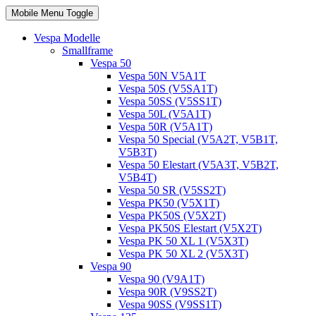
Mobile Menu Toggle
Vespa Modelle
Smallframe
Vespa 50
Vespa 50N V5A1T
Vespa 50S (V5SA1T)
Vespa 50SS (V5SS1T)
Vespa 50L (V5A1T)
Vespa 50R (V5A1T)
Vespa 50 Special (V5A2T, V5B1T,
V5B3T)
Vespa 50 Elestart (V5A3T, V5B2T,
V5B4T)
Vespa 50 SR (V5SS2T)
Vespa PK50 (V5X1T)
Vespa PK50S (V5X2T)
Vespa PK50S Elestart (V5X2T)
Vespa PK 50 XL 1 (V5X3T)
Vespa PK 50 XL 2 (V5X3T)
Vespa 90
Vespa 90 (V9A1T)
Vespa 90R (V9SS2T)
Vespa 90SS (V9SS1T)