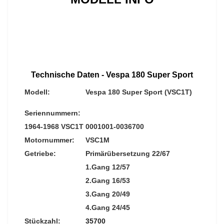
Technische Daten - Vespa 180 Super Sport
Modell:
Vespa 180 Super Sport (VSC1T)
Seriennummern:
1964-1968 VSC1T
0001001-0036700
Motornummer:
VSC1M
Getriebe:
Primärübersetzung 22/67
1.Gang 12/57
2.Gang 16/53
3.Gang 20/49
4.Gang 24/45
Stückzahl:
35700