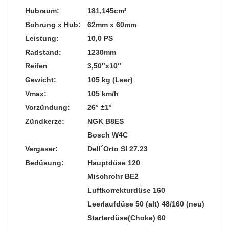
Hubraum:
181,145cm³
Bohrung x Hub:
62mm x 60mm
Leistung:
10,0 PS
Radstand:
1230mm
Reifen
3,50″x10″
Gewicht:
105 kg (Leer)
Vmax:
105 km/h
Vorzündung:
26° ±1°
Zündkerze:
NGK B8ES
Bosch W4C
Vergaser:
Dell´Orto SI 27.23
Bedüsung:
Hauptdüse 120
Mischrohr BE2
Luftkorrekturdüse 160
Leerlaufdüse 50 (alt) 48/160 (neu)
Starterdüse(Choke) 60