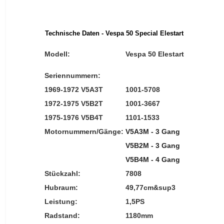
Technische Daten - Vespa 50 Special Elestart
Modell:
Vespa 50 Elestart
Seriennummern:
1969-1972 V5A3T
1001-5708
1972-1975 V5B2T
1001-3667
1975-1976 V5B4T
1101-1533
Motornummern/Gänge:
V5A3M - 3 Gang
V5B2M - 3 Gang
V5B4M - 4 Gang
Stückzahl:
7808
Hubraum:
49,77cm&sup3
Leistung:
1,5PS
Radstand:
1180mm