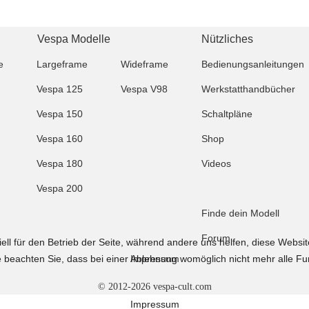
Vespa Modelle
Nützliches
e
Largeframe
Wideframe
Bedienungsanleitungen
Vespa 125
Vespa V98
Werkstatthandbücher
Vespa 150
Schaltpläne
Vespa 160
Shop
Vespa 180
Videos
Vespa 200
Finde dein Modell
Forum
ell für den Betrieb der Seite, während andere uns helfen, diese Websi
Impressum
 beachten Sie, dass bei einer Ablehnung womöglich nicht mehr alle Fun
© 2012-2026 vespa-cult.com
Impressum